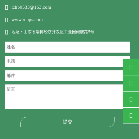

lchb0533@163.com

www.rcpps.com

地址：山东省淄博经济开发区工业园鲲鹏路5号




提交