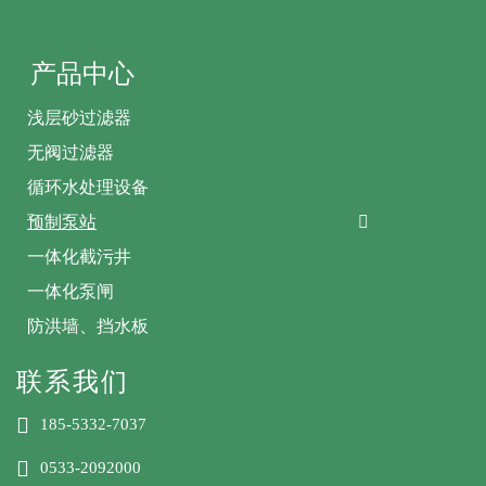
产品中心
浅层砂过滤器
无阀过滤器
循环水处理设备
预制泵站

一体化截污井
一体化泵闸
防洪墙、挡水板
联系我们

185-5332-7037

0533-2092000