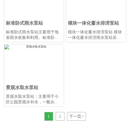
方便时间短，系统可靠。
标准卧式雨水泵站
模块一体化蓄水排涝泵站
标准卧式雨水泵站主要用于地
模块一体化蓄水排涝泵站 模块
表雨水收集和利用。标准卧式
一体化蓄水排涝雨水泵站采用
预制泵站指在入流水位较高时
模块化建设，方便快捷；开挖
或泵站埋深受限制时可采用卧
面小，深度浅，施工便捷；占
式泵站。
地面积小，可适应多数场地条
件；实现全自动智能控制，实
现雨水的强制排放，安全快速
排涝。
景观水取水泵站
景观水取水泵站：主要用于小
区公园景观水补水，一般从就
近水源取水，提升至景观水应
用。
1
2
下一页
>