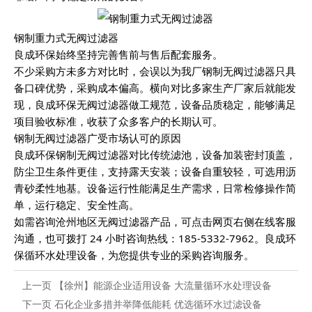
钢制重力式无阀过滤器
良成环保始终坚持完善售前与售后配套服务。
不少采购方未多方对比时，会误以为我厂钢制无阀过滤器只具
备口碑优势，采购成本偏高。横向对比多家生产厂家后就能发
现，良成环保无阀过滤器做工规范，设备品质稳定，能够满足
项目验收标准，收获了众多客户的长期认可。
钢制无阀过滤器广受市场认可的原因
良成环保钢制无阀过滤器对比传统滤池，设备加装密封顶盖，
防尘卫生条件更佳，支持露天安装；设备自重较轻，可选用沥
青砂柔性地基。设备运行性能满足生产需求，日常检修操作简
单，运行稳定、安全性高。
如需咨询沧州地区无阀过滤器产品，可点击网页右侧在线客服
沟通，也可拨打 24 小时咨询热线：185-5332-7962。良成环
保循环水处理设备，为您提供专业的采购咨询服务。
上一页
【徐州】能源企业适用设备 大流量循环水处理设备
下一页
石化企业多措并举降低能耗 优选循环水过滤设备